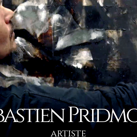
bastien P
ridm
artiste