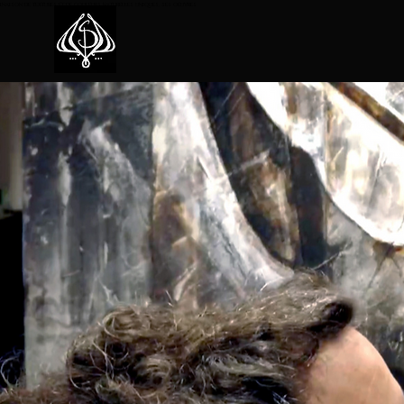
binaison de textures et de couleurs natu
relles uniques, ses oeuvres