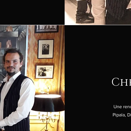
Che
Une renc
Pipala, D