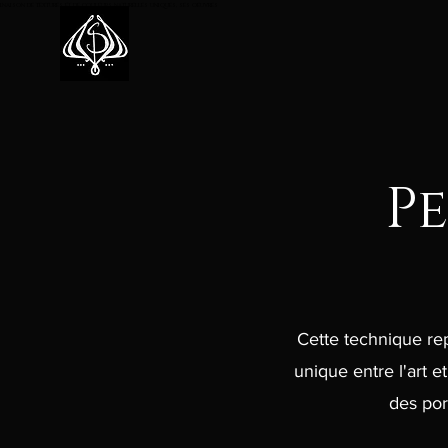
binaison de textures et de couleurs natu
relles uniques, ses oeuvres
P
Cette technique rep
unique entre l'art 
des por