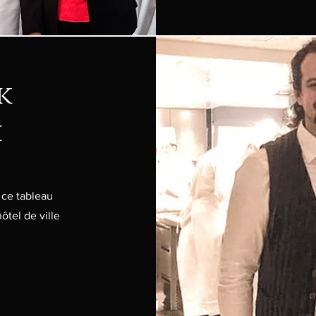
k
i
 ce tableau
ôtel de ville