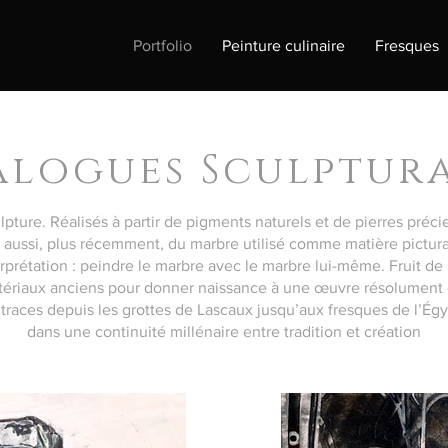
Portfolio
Peinture culinaire
Fresques
alogues Sculptur
ture. Réalisés à partir de pigments naturels et de pierres précieu
 aussi, plus récemment, du marbre utilisé comme matière pictural
rprétation : peindre le marbre avec le marbre lui-même. Fruit de
tériaux anciens pour donner naissance à une œuvre résolument
traces depuis les grottes de Lascaux jusqu’aux fresques de l’Égy
dans une continuité millénaire entre tradition et création