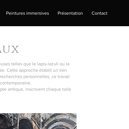
Peintures immersives
Présentation
Contact
aux
ses telles que le lapis-lazuli ou la
e. Cette approche établit un lien
 recherches personnelles, ce travail
 contemporaine.
pte antique, inscrivent chaque toile