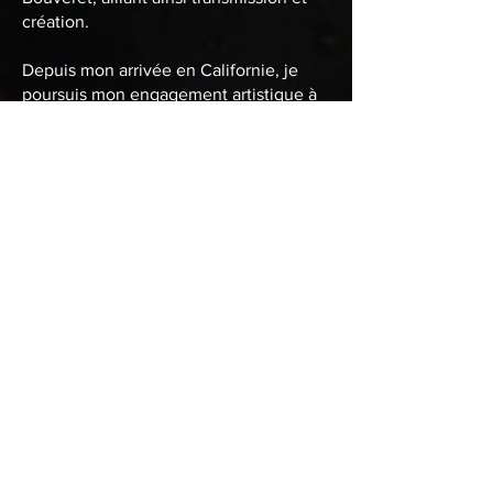
création.
Depuis mon arrivée en Californie, je
poursuis mon engagement artistique à
travers plusieurs fresques murales
réalisées dans la région. Je soutiens
également des initiatives culturelles à
portée patrimoniale, notamment en
participant à la levée de fonds initiée
par le Consulat de France à San
Francisco, en lien avec la restauration
de L’Hermione.
CERTIFICAT DE
MÉRITE
ARTISTIQUE